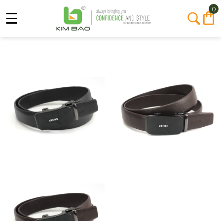
0
☰
Trang