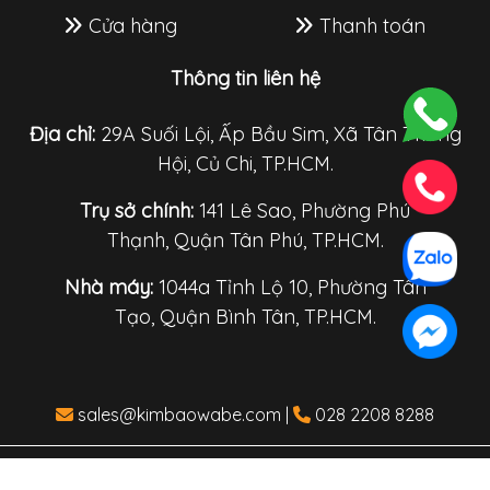
Cửa hàng
Thanh toán
Thông tin liên hệ
Địa chỉ:
29A Suối Lội, Ấp Bầu Sim, Xã Tân Thông
Hội, Củ Chi, TP.HCM.
Trụ sở chính:
141 Lê Sao, Phường Phú
Thạnh, Quận Tân Phú, TP.HCM.
Nhà máy:
1044a Tỉnh Lộ 10, Phường Tân
Tạo, Quận Bình Tân, TP.HCM.
sales@kimbaowabe.com
|
028 2208 8288
Copyright © 2010 Kim Bao