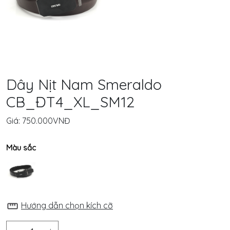
Chủ
Giới
Thiệu
Smeraldo
Dây Nịt Nam Smeraldo
CB_ĐT4_XL_SM12
Sản
Phẩm
Giá:
750.000VNĐ
Sản
Màu sắc
xuất
OEM
Dịch
Hướng dẫn chọn kích cỡ
Vụ