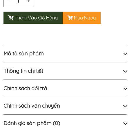
−
+
Cửa
Hàng
Thêm Vào Giỏ Hàng
Mua Ngay
Tin
Tức
Liên
Mô tả sản phẩm
Hệ
Thông tin chi tiết
Tài khoản
Chính sách đổi trả
Viet Nam
Chính sách vận chuyển
Đánh giá sản phẩm (0)