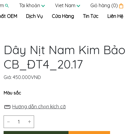
ếm
Tài khoản
Viet Nam
Giỏ hàng (0)
uất OEM
Dịch Vụ
Cửa Hàng
Tin Tức
Liên Hệ
Dây Nịt Nam Kim Bảo
CB_ĐT4_20.17
Giá:
450.000VNĐ
Màu sắc
Hướng dẫn chọn kích cỡ
−
+