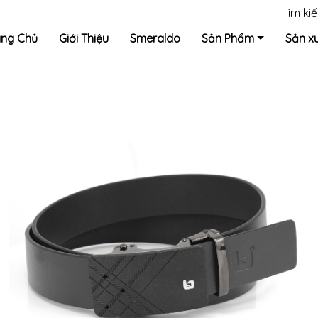
Tìm ki
ang Chủ
Giới Thiệu
Smeraldo
Sản Phẩm
Sản x