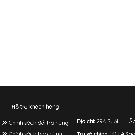
Hỗ trợ khách hàng
Địa chỉ:
29A Suối Lội, Ấ
Chính sách đổi trả hàng
Chính sách bảo hành
Trụ sở chính:
141 Lê Sa