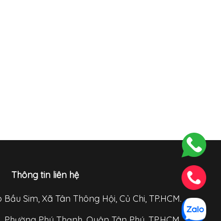
Thông tin liên hệ
p Bầu Sim, Xã Tân Thông Hội, Củ Chi, TP.HCM.
o, Phường Phú Thạnh, Quận Tân Phú, TP.HCM.