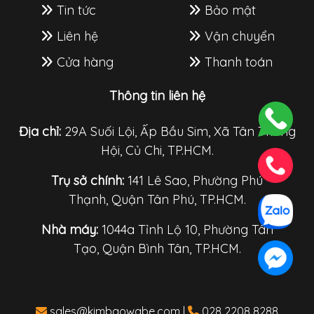
Tin tức
Bảo mật
Liên hệ
Vận chuyển
Cửa hàng
Thanh toán
Thông tin liên hệ
Địa chỉ:
29A Suối Lội, Ấp Bầu Sim, Xã Tân Thông
Hội, Củ Chi, TP.HCM.
Trụ sở chính:
141 Lê Sao, Phường Phú
Thạnh, Quận Tân Phú, TP.HCM.
Nhà máy:
1044a Tỉnh Lộ 10, Phường Tân
Tạo, Quận Bình Tân, TP.HCM.
sales@kimbaowabe.com
|
028 2208 8288