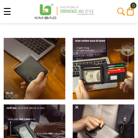
0
☰
Trang
Chủ
Giới