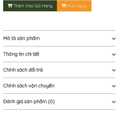
Thêm Vào Giỏ Hàng
Mua Ngay
Cửa
Hàng
Liên
Hệ
Mô tả sản phẩm
Tài khoản
Thông tin chi tiết
Viet Nam
Chính sách đổi trả
Chính sách vận chuyển
Đánh giá sản phẩm (0)