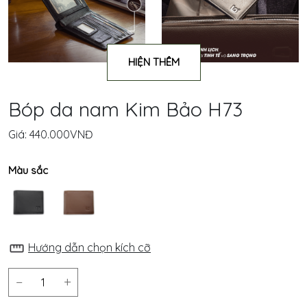
Thiệu
Smeraldo
HIỆN THÊM
Sản
Bóp da nam Kim Bảo H73
Phẩm
Giá:
440.000VNĐ
Sản
xuất
Màu sắc
OEM
Dịch
Vụ
Hướng dẫn chọn kích cỡ
Tin
−
+
Tức