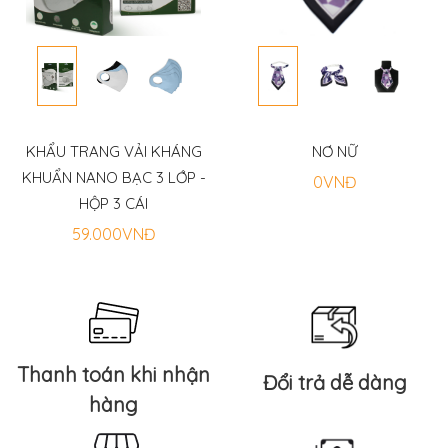
Tức
Liên
Hệ
Tài khoản
KHẨU TRANG VẢI KHÁNG
NƠ NỮ
KHUẨN NANO BẠC 3 LỚP -
0VNĐ
Viet Nam
HỘP 3 CÁI
59.000VNĐ
Thanh toán khi nhận
Đổi trả dễ dàng
hàng