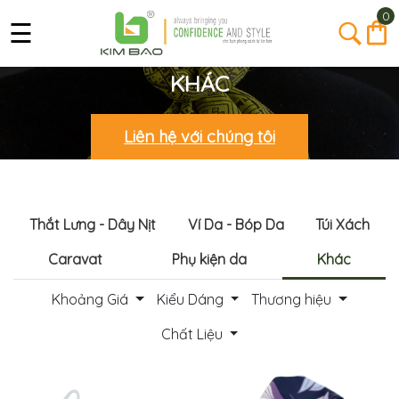
0
☰
KHÁC
Liên hệ với chúng tôi
Thắt Lưng - Dây Nịt
Ví Da - Bóp Da
Túi Xách
Caravat
Phụ kiện da
Khác
Trang
Khoảng Giá
Kiểu Dáng
Thương hiệu
Chủ
Chất Liệu
Giới
Thiệu