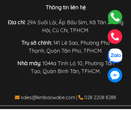
Thông tin liên hệ
Địa chỉ:
29A Suối Lội, Ấp Bầu Sim, Xã Tân Thông
Hội, Củ Chi, TP.HCM.
Trụ sở chính:
141 Lê Sao, Phường Phú
Thạnh, Quận Tân Phú, TP.HCM.
Nhà máy:
1044a Tỉnh Lộ 10, Phường Tân
Tạo, Quận Bình Tân, TP.HCM.
sales@kimbaowabe.com
|
028 2208 8288
Copyright © 2010 Kim Bao