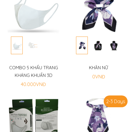
Smeraldo
Sản
Phẩm
Sản
xuất
OEM
COMBO 5 KHẨU TRANG
KHĂN NỮ
KHÁNG KHUẨN 3D
0VNĐ
Dịch
40.000VNĐ
Vụ
2-3 Days
Cửa
Hàng
Tin