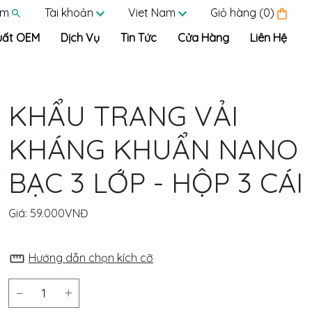
ếm
Tài khoản
Viet Nam
Giỏ hàng (0)
uất OEM
Dịch Vụ
Tin Tức
Cửa Hàng
Liên Hệ
KHẨU TRANG VẢI
KHÁNG KHUẨN NANO
BẠC 3 LỚP - HỘP 3 CÁI
Giá:
59.000VNĐ
Hướng dẫn chọn kích cỡ
−
+