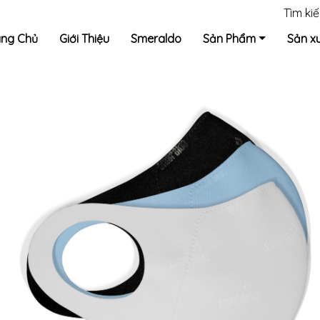
Tìm ki
ang Chủ
Giới Thiệu
Smeraldo
Sản Phẩm
Sản x