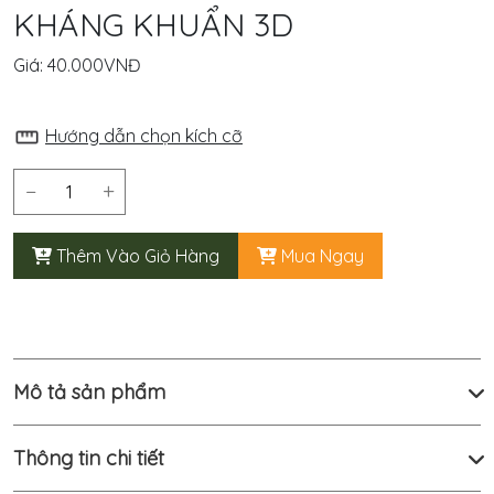
KHÁNG KHUẨN 3D
Smeraldo
Giá:
40.000VNĐ
Sản
Phẩm
Hướng dẫn chọn kích cỡ
Sản
−
+
xuất
OEM
Thêm Vào Giỏ Hàng
Mua Ngay
Dịch
Vụ
Mô tả sản phẩm
Cửa
Hàng
Thông tin chi tiết
Tin