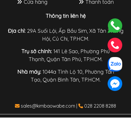
Cửa hàng
Thanh toán
Thông tin liên hệ
Địa chỉ:
29A Suối Lội, Ấp Bầu Sim, Xã Tân Thông
Hội, Củ Chi, TP.HCM.
Trụ sở chính:
141 Lê Sao, Phường Phú
Thạnh, Quận Tân Phú, TP.HCM.
Nhà máy:
1044a Tỉnh Lộ 10, Phường Tân
Tạo, Quận Bình Tân, TP.HCM.
sales@kimbaowabe.com
|
028 2208 8288
Copyright © 2010 Kim Bao