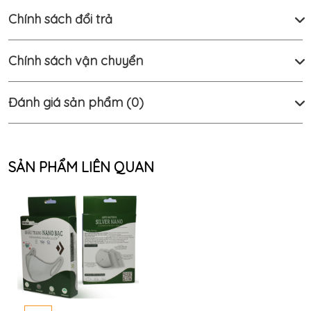
Tức
Chính sách đổi trả
Liên
Chính sách vận chuyển
Hệ
Đánh giá sản phẩm (0)
Tài khoản
Viet Nam
SẢN PHẨM LIÊN QUAN