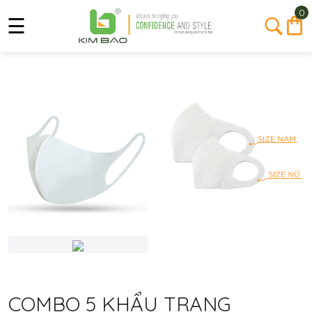
0
☰
Trang
Chủ
Giới
COMBO 5 KHẨU TRANG
Thiệu