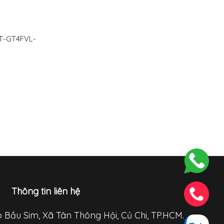
T-GT4FVL-
Thông tin liên hệ
p Bầu Sim, Xã Tân Thông Hội, Củ Chi, TP.HCM.