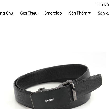
Tìm ki
ang Chủ
Giới Thiệu
Smeraldo
Sản Phẩm
Sản x