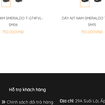
NAM SMERALDO T-GT4FVL-
DÂY NỊT NAM SMERALDO 
SM06
SM15
750.000VNĐ
750.000VNĐ
Hỗ trợ khách hàng
Địa chỉ:
29A Suối Lội, Ấ
Chính sách đổi trả hàng