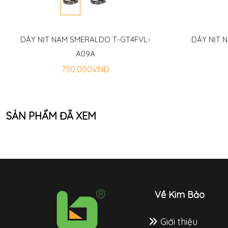
DÂY NỊT NAM SMERALDO T-GT4FVL-
DÂY NỊT 
A09A
750.000VNĐ
SẢN PHẨM ĐÃ XEM
Về Kim Bảo
Giới thiệu