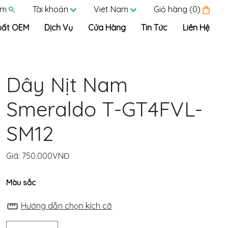
ếm
Tài khoản
Viet Nam
Giỏ hàng (0)
uất OEM
Dịch Vụ
Cửa Hàng
Tin Tức
Liên Hệ
Dây Nịt Nam
Smeraldo T-GT4FVL-
SM12
Giá:
750.000VNĐ
Màu sắc
Hướng dẫn chọn kích cỡ