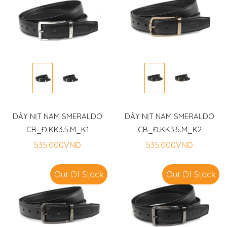
Trang
Chủ
Giới
Thiệu
DÂY NỊT NAM SMERALDO
DÂY NỊT NAM SMERALDO
Smeraldo
CB_Đ.KK3.5.M_K1
CB_Đ.KK3.5.M_K2
535.000VNĐ
535.000VNĐ
Sản
Phẩm
Out Of Stock
Out Of Stock
Sản
xuất
OEM