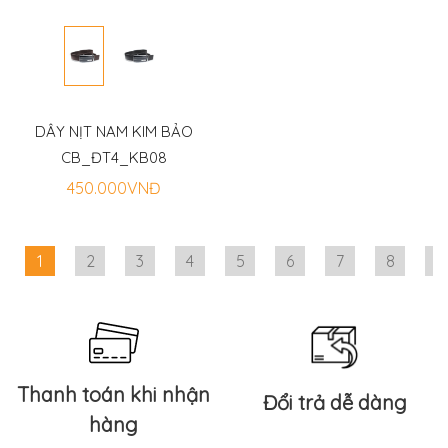
DÂY NỊT NAM KIM BẢO
CB_ĐT4_KB08
450.000VNĐ
1
2
3
4
5
6
7
8
9
Thanh toán khi nhận
Đổi trả dễ dàng
hàng