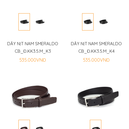
Dịch
Vụ
Tin
Tức
DÂY NỊT NAM SMERALDO
DÂY NỊT NAM SMERALDO
CB_Đ.KK3.5.M_K3
CB_Đ.KK3.5.M_K4
Cửa
535.000VNĐ
535.000VNĐ
Hàng
Liên
Hệ
Tài khoản
Viet Nam