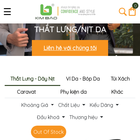
0
☰
THẮT LƯNG/NỊT DA
Liên hệ với chúng tôi
Thắt Lưng - Dây Nịt
Ví Da - Bóp Da
Túi Xách
Caravat
Phụ kiện da
Khác
Khoảng Giá
Chất Liệu
Kiểu Dáng
Đầu khoá
Thương hiệu
Out Of Stock