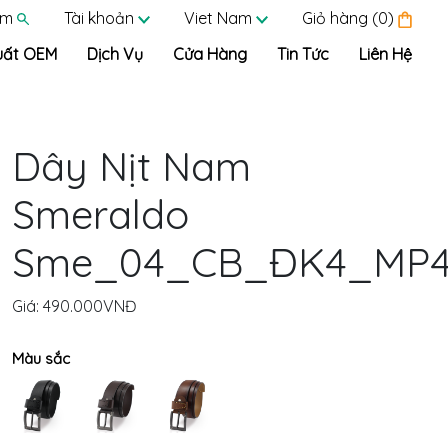
ếm
Tài khoản
Viet Nam
Giỏ hàng (0)
uất OEM
Dịch Vụ
Cửa Hàng
Tin Tức
Liên Hệ
Dây Nịt Nam
Smeraldo
Sme_04_CB_ĐK4_MP
Giá:
490.000VNĐ
Màu sắc