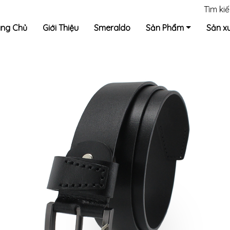
Tìm ki
ang Chủ
Giới Thiệu
Smeraldo
Sản Phẩm
Sản x