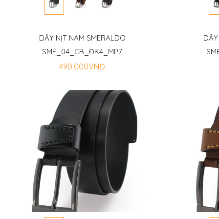
DÂY NỊT NAM SMERALDO
DÂY
SME_04_CB_ĐK4_MP7
SM
490.000VNĐ