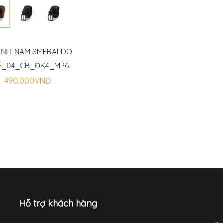
 NỊT NAM SMERALDO
E_04_CB_ĐK4_MP6
490.000VNĐ
Hỗ trợ khách hàng