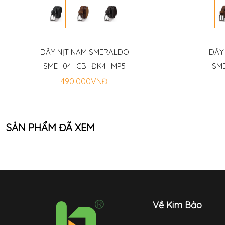
DÂY NỊT NAM SMERALDO
DÂY
SME_04_CB_ĐK4_MP5
SM
490.000VNĐ
SẢN PHẨM ĐÃ XEM
Về Kim Bảo