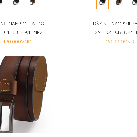
 NỊT NAM SMERALDO
DÂY NỊT NAM SMER
E_04_CB_ĐK4_MP2
SME_04_CB_ĐK4_
490.000VNĐ
490.000VNĐ