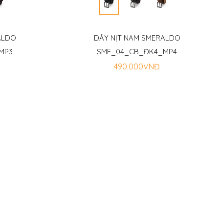
ALDO
DÂY NỊT NAM SMERALDO
MP3
SME_04_CB_ĐK4_MP4
490.000VNĐ