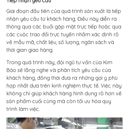
Tiếp nhận yêu cầu
Hàng
Giai đoạn đầu tiên của quá trình sản xuất là tiếp
nhận yêu cầu từ khách hàng. Điều này diễn ra
Tin
thông qua các buổi gặp mặt trực tiếp hoặc qua
Tức
các cuộc trao đổi trực tuyến nhằm xác định rõ
về mẫu mã, chất liệu, số lượng, ngân sách và
Liên
thời gian giao hàng.
Hệ
Trong quá trình này, đội ngũ tư vấn của Kim
Tài khoản
Bảo sẽ lắng nghe và phân tích yêu cầu của
khách hàng, đồng thời đưa ra những gợi ý phù
Viet Nam
hợp nhất dựa trên kinh nghiệm thực tế. Việc này
không chỉ giúp khách hàng hình dung rõ hơn về
sản phẩm cuối cùng mà còn tối ưu hóa quy
trình làm việc.