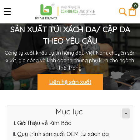
0
☰
SẢN XUẤT TÚI XÁCH DA/ CẶP DA
THEO YÊU CẦU
Công ty xuất khẩu uy tín hàng đầu Việt Nam, chuyên sản
xuất, gia công và kinh doanh những phụ kiện cho ngành
thời trang
Liên hệ sản xuất
Mục lục
−
Giới thiệu về Kim Bảo
Quy trình sản xuất OEM túi xách da