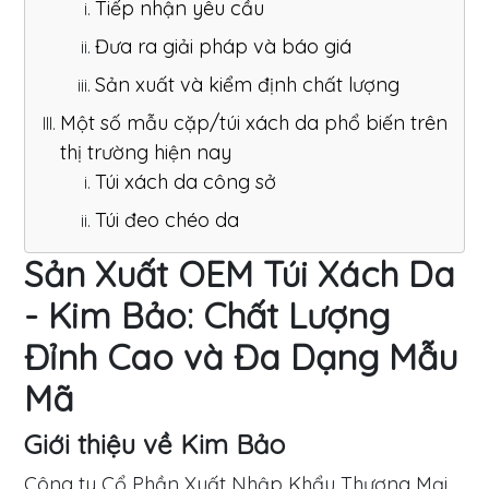
Tiếp nhận yêu cầu
Đưa ra giải pháp và báo giá
Sản xuất và kiểm định chất lượng
Một số mẫu cặp/túi xách da phổ biến trên
thị trường hiện nay
Túi xách da công sở
Túi đeo chéo da
Sản Xuất OEM Túi Xách Da
- Kim Bảo: Chất Lượng
Đỉnh Cao và Đa Dạng Mẫu
Mã
Trang
Giới thiệu về Kim Bảo
Chủ
Công ty Cổ Phần Xuất Nhập Khẩu Thương Mại