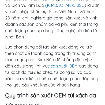
và Dịch Vụ Kim Bảo
(KIMBAO IMEX., JSC
) là đơn
Giới
vị xuất nhập khẩu uy tín tại Việt Nam. Với hơn
Thiệu
20 năm kinh nghiệm gia công, sản xuất và kinh
doanh các sản phẩm da và phụ kiện thời trang
Smeraldo
chất lượng cao, áp dụng công nghệ tiên tiến từ
Nhật Bản.
Sản
Phẩm
Lựa chọn đúng đối tác sản xuất đóng vai trò
then chốt để thành công trong thị trường cạnh
Sản
tranh ngày nay. Kim Bảo đã khẳng định vị trí
xuất
dẫn đầu trong lĩnh vực
sản xuất OEM
các dòng
OEM
túi xách da
,
túi đeo chéo
,
túi công sở
, và
cặp
xách da
với tiêu chuẩn chất lượng cao, đáp ứng
Dịch
mọi yêu cầu khắt khe của khách hàng.
Vụ
Quy trình sản xuất OEM túi xách da
Cửa