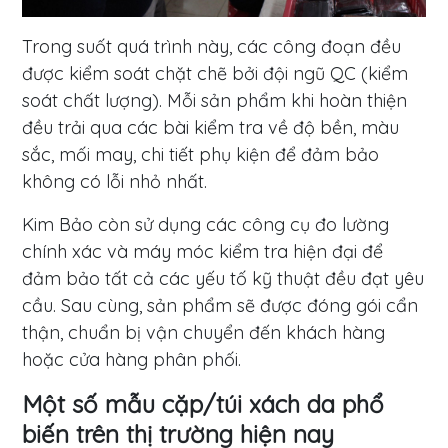
Trong suốt quá trình này, các công đoạn đều
được kiểm soát chặt chẽ bởi đội ngũ QC (kiểm
soát chất lượng). Mỗi sản phẩm khi hoàn thiện
đều trải qua các bài kiểm tra về độ bền, màu
sắc, mối may, chi tiết phụ kiện để đảm bảo
không có lỗi nhỏ nhất.
Kim Bảo còn sử dụng các công cụ đo lường
chính xác và máy móc kiểm tra hiện đại để
đảm bảo tất cả các yếu tố kỹ thuật đều đạt yêu
cầu. Sau cùng, sản phẩm sẽ được đóng gói cẩn
thận, chuẩn bị vận chuyển đến khách hàng
hoặc cửa hàng phân phối.
Một số mẫu cặp/túi xách da phổ
biến trên thị trường hiện nay