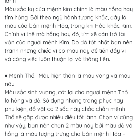
lánh.
Màu sắc kỵ của mệnh kim chính là màu hồng hay
tím hồng. Bởi theo ngũ hành tương khắc, đây là
màu của bản mệnh Hỏa, trong khi Hỏa khắc Kim.
Chính vì thế mà hồng hay đỏ, tím sẽ cản trở tài
vận của người mệnh Kim. Do đó tốt nhất bạn nên
tránh những chiếc ví có màu này để tiền đầy ví
và công việc luôn thuận lợi và thăng tiến.
♦ Mệnh Thổ: Màu hiện thân là màu vàng và màu
nâu
Màu sắc sinh vượng, cát lợi cho người mệnh Thổ
là hồng và đỏ. Sử dụng những trang phục hay
phụ kiện, đồ vật có 2 sắc này chắc chắn mệnh
Thổ sẽ gặp được nhiều điều tốt lành. Chọn ví cũng
như vậy, bạn nên chọn 2 màu này bởi màu đỏ và
hồng là màu tượng trưng cho bản mệnh Hỏa –