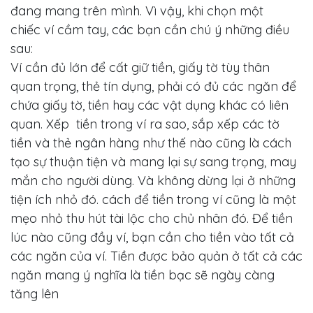
đang mang trên mình. Vì vậy, khi chọn một
chiếc ví cầm tay, các bạn cần chú ý những điều
sau:
Ví cần đủ lớn để cất giữ tiền, giấy tờ tùy thân
quan trọng, thẻ tín dụng, phải có đủ các ngăn để
chứa giấy tờ, tiền hay các vật dụng khác có liên
quan. Xếp tiền trong ví ra sao, sắp xếp các tờ
tiền và thẻ ngân hàng như thế nào cũng là cách
tạo sự thuận tiện và mang lại sự sang trọng, may
mắn cho người dùng. Và không dừng lại ở những
tiện ích nhỏ đó. cách để tiền trong ví cũng là một
mẹo nhỏ thu hút tài lộc cho chủ nhân đó. Để tiền
Trang
lúc nào cũng đầy ví, bạn cần cho tiền vào tất cả
Chủ
các ngăn của ví. Tiền được bảo quản ở tất cả các
ngăn mang ý nghĩa là tiền bạc sẽ ngày càng
Giới
tăng lên
Thiệu