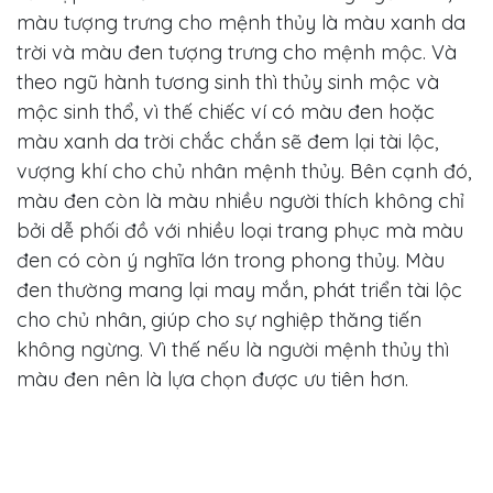
màu tượng trưng cho mệnh thủy là màu xanh da
Tức
trời và màu đen tượng trưng cho mệnh mộc. Và
theo ngũ hành tương sinh thì thủy sinh mộc và
Liên
mộc sinh thổ, vì thế chiếc ví có màu đen hoặc
Hệ
màu xanh da trời chắc chắn sẽ đem lại tài lộc,
vượng khí cho chủ nhân mệnh thủy. Bên cạnh đó,
Tài khoản
màu đen còn là màu nhiều người thích không chỉ
Viet Nam
bởi dễ phối đồ với nhiều loại trang phục mà màu
đen có còn ý nghĩa lớn trong phong thủy. Màu
đen thường mang lại may mắn, phát triển tài lộc
cho chủ nhân, giúp cho sự nghiệp thăng tiến
không ngừng. Vì thế nếu là người mệnh thủy thì
màu đen nên là lựa chọn được ưu tiên hơn.