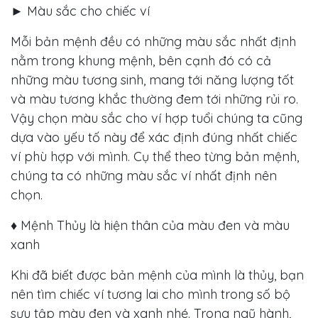
► Màu sắc cho chiếc ví
Smeraldo
Mỗi bản mệnh đều có những màu sắc nhất định
nằm trong khung mệnh, bên cạnh đó có cả
Sản
những màu tương sinh, mang tới năng lượng tốt
Phẩm
và màu tương khắc thường đem tới những rủi ro.
Vậy chọn màu sắc cho ví hợp tuổi chúng ta cũng
Sản
dựa vào yếu tố này để xác định đúng nhất chiếc
xuất
ví phù hợp với mình. Cụ thể theo từng bản mệnh,
OEM
chúng ta có những màu sắc ví nhất định nên
chọn.
Dịch
Vụ
♦ Mệnh Thủy là hiện thân của màu đen và màu
xanh
Cửa
Khi đã biết được bản mệnh của mình là thủy, bạn
Hàng
nên tìm chiếc ví tương lai cho mình trong số bộ
sưu tập màu đen và xanh nhé. Trong ngũ hành,
Tin